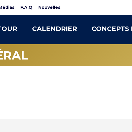
Médias
F.A.Q
Nouvelles
TOUR
CALENDRIER
CONCEPTS 
ÉRAL
UPE GML QUÉ
DIVISION TOUR | BRUT