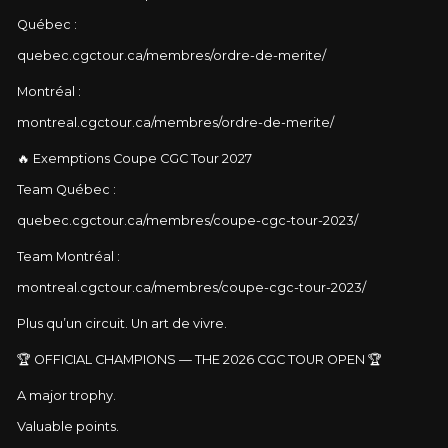
Québec :
quebec.cgctour.ca/membres/ordre-de-merite/
Montréal :
montreal.cgctour.ca/membres/ordre-de-merite/
🔥 Exemptions Coupe CGC Tour 2027
Team Québec :
quebec.cgctour.ca/membres/coupe-cgc-tour-2023/
Team Montréal :
montreal.cgctour.ca/membres/coupe-cgc-tour-2023/
Plus qu’un circuit. Un art de vivre.
🏆 OFFICIAL CHAMPIONS — THE 2026 CGC TOUR OPEN 🏆
A major trophy.
Valuable points.