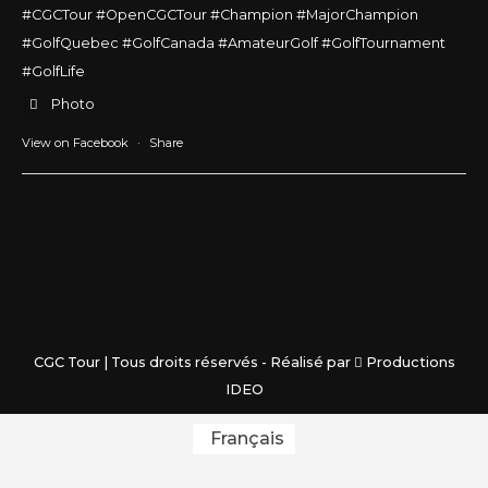
#CGCTour #OpenCGCTour #Champion
#MajorChampion
#GolfQuebec #GolfCanada #AmateurGolf
#GolfTournament
#GolfLife
Photo
View on Facebook
·
Share
CGC Tour | Tous droits réservés - Réalisé par
Productions
IDEO
Français