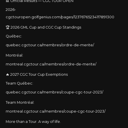
📊 Official Results — CGC TOUR OPEN
2026-
cgctouropen.golfgenius.com/pages/12376765234117891300
🏆 2026 GML Cup and CGC Cup Standings
Québec:
quebec.cgctour.ca/membres/ordre-de-merite/
Montréal:
montreal.cgctour.ca/membres/ordre-de-merite/
🔥 2027 CGC Tour Cup Exemptions
Team Québec:
quebec.cgctour.ca/membres/coupe-cgc-tour-2023/
Team Montréal:
montreal.cgctour.ca/membres/coupe-cgc-tour-2023/
More than a Tour. A way of life.