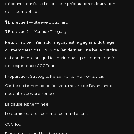
découvrir leur état d’esprit, leur préparation et leur vision
de la compétition.
🎙️ Entrevue 1 — Steeve Bouchard
🎙️ Entrevue 2 — Yannick Tanguay
Petit clin d’œil : Yannick Tanguay est le gagnant du tirage
du membership LEGACY de l’an dernier. Une belle histoire
qui continue, alors qu’il fait maintenant pleinement partie
de l’expérience CGC Tour.
Préparation. Stratégie. Personnalité. Moments vrais.
C’est exactement ce qu’on veut mettre de l’avant avec
nos entrevues pré-ronde.
La pause est terminée.
Le dernier stretch commence maintenant.
CGC Tour
Plus qu’un circuit. Un art de vivre.