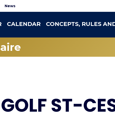
News
R
CALENDAR
CONCEPTS, RULES AN
aire
 GOLF ST-CÉ