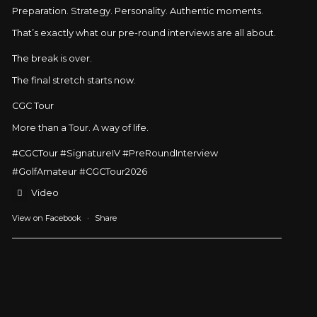
Preparation. Strategy. Personality. Authentic moments.
That’s exactly what our pre-round interviews are all about.
The break is over.
The final stretch starts now.
CGC Tour
More than a Tour. A way of life.
#CGCTour
#SignatureIV
#PreRoundInterview
#GolfAmateur #CGCTour2026
Video
View on Facebook
·
Share