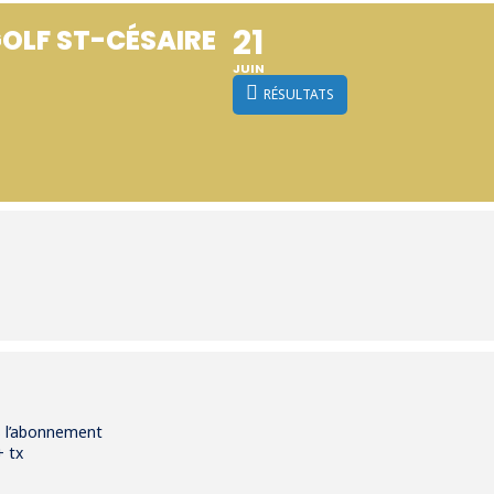
21
GOLF ST-CÉSAIRE
JUIN
RÉSULTATS
s l’abonnement
+ tx
_____