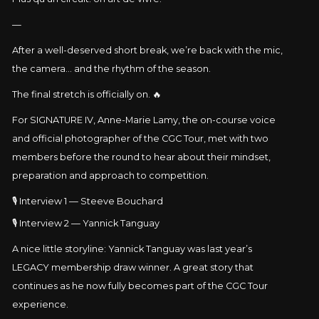
—
After a well-deserved short break, we’re back with the mic,
the camera… and the rhythm of the season.
The final stretch is officially on. 🔥
For SIGNATURE IV, Anne-Marie Lamy, the on-course voice
and official photographer of the CGC Tour, met with two
members before the round to hear about their mindset,
preparation and approach to competition.
🎙️ Interview 1 — Steeve Bouchard
🎙️ Interview 2 — Yannick Tanguay
A nice little storyline: Yannick Tanguay was last year’s
LEGACY membership draw winner. A great story that
continues as he now fully becomes part of the CGC Tour
experience.