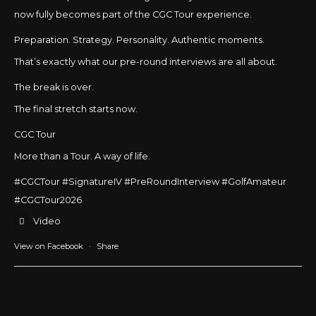
now fully becomes part of the CGC Tour experience.
Preparation. Strategy. Personality. Authentic moments.
That’s exactly what our pre-round interviews are all about.
The break is over.
The final stretch starts now.
CGC Tour
More than a Tour. A way of life.
#CGCTour
#SignatureIV
#PreRoundInterview #GolfAmateur
#CGCTour2026
Video
View on Facebook
·
Share