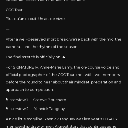
CGC Tour
Plus qu’un circuit. Un art de vivre.
—
After a well-deserved short break, we’re back with the mic, the
camera… and the rhythm of the season.
The final stretch is officially on. 🔥
For SIGNATURE IV, Anne-Marie Lamy, the on-course voice and
official photographer of the CGC Tour, met with two members
before the round to hear about their mindset, preparation and
approach to competition.
🎙️ Interview 1 — Steeve Bouchard
🎙️ Interview 2 — Yannick Tanguay
A nice little storyline: Yannick Tanguay was last year’s LEGACY
membership draw winner. A great story that continues as he