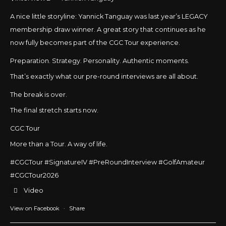
A nice little storyline: Yannick Tanguay was last year’s LEGACY
membership draw winner. A great story that continues as he
now fully becomes part of the CGC Tour experience.
Preparation. Strategy. Personality. Authentic moments.
That’s exactly what our pre-round interviews are all about.
The break is over.
The final stretch starts now.
CGC Tour
More than a Tour. A way of life.
#CGCTour
#SignatureIV
#PreRoundInterview #GolfAmateur
#CGCTour2026
Video
View on Facebook
·
Share