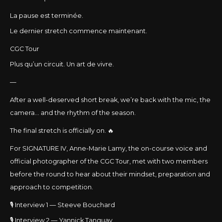
La pause est terminée.
Le dernier stretch commence maintenant.
CGC Tour
Plus qu’un circuit. Un art de vivre.
—
After a well-deserved short break, we’re back with the mic, the
camera… and the rhythm of the season.
The final stretch is officially on. 🔥
For SIGNATURE IV, Anne-Marie Lamy, the on-course voice and
official photographer of the CGC Tour, met with two members
before the round to hear about their mindset, preparation and
approach to competition.
🎙️ Interview 1 — Steeve Bouchard
🎙️ Interview 2 — Yannick Tanguay