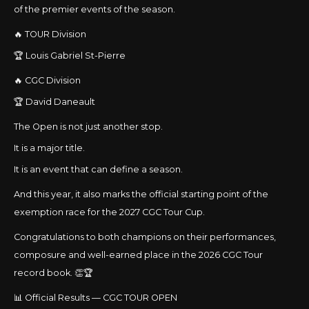
of the premier events of the season.
🔥 TOUR Division
🏆 Louis Gabriel St-Pierre
🔥 CGC Division
🏆 David Daneault
The Open is not just another stop.
It is a major title.
It is an event that can define a season.
And this year, it also marks the official starting point of the
exemption race for the 2027 CGC Tour Cup.
Congratulations to both champions on their performances,
composure and well-earned place in the 2026 CGC Tour
record book. 👏🏆
📊 Official Results — CGC TOUR OPEN