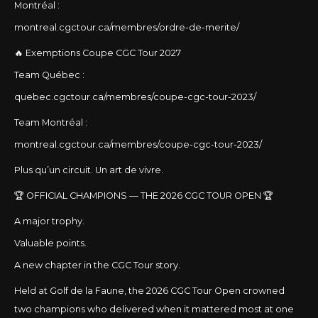
Montréal :
montreal.cgctour.ca/membres/ordre-de-merite/
🔥 Exemptions Coupe CGC Tour 2027
Team Québec :
quebec.cgctour.ca/membres/coupe-cgc-tour-2023/
Team Montréal :
montreal.cgctour.ca/membres/coupe-cgc-tour-2023/
Plus qu’un circuit. Un art de vivre.
🏆 OFFICIAL CHAMPIONS — THE 2026 CGC TOUR OPEN 🏆
A major trophy.
Valuable points.
A new chapter in the CGC Tour story.
Held at Golf de la Faune, the 2026 CGC Tour Open crowned
two champions who delivered when it mattered most at one