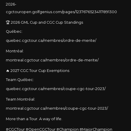
2026-
cgctouropen.golfgenius.com/pages/12376765234117891300
🏆 2026 GML Cup and CGC Cup Standings
Québec:
quebec.cgctour.ca/membres/ordre-de-merite/
Montréal:
montreal.cgctour.ca/membres/ordre-de-merite/
🔥 2027 CGC Tour Cup Exemptions
Team Québec:
quebec.cgctour.ca/membres/coupe-cgc-tour-2023/
Team Montréal:
montreal.cgctour.ca/membres/coupe-cgc-tour-2023/
More than a Tour. A way of life.
#CGCTour #OpenCGCTour #Champion
#MajorChampion